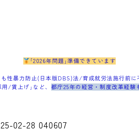
｢2026年問題｣準備できています
も性暴力防止(日本版DBS)法/育成就労法施行前に不
採用/賃上げ｣など、
都庁25年の経営・制度改革経験
02-28 040607