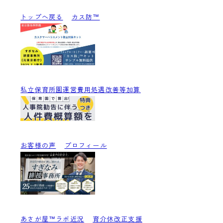
トップへ戻る
カス防™
私立保育所園運営費用処遇改善等加算
お客様の声
プロフィール
あさが屋™ラボ近況
育介休改正支援