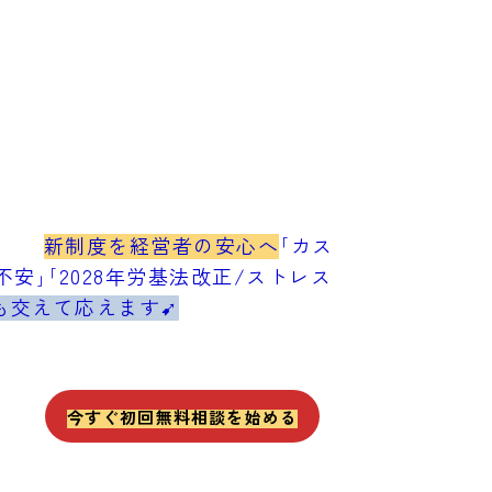
新制度を経営者の安心へ
｢カス
安｣｢2028年労基法改正/ストレス
も交えて応えます➹
今すぐ初回無料相談を始める