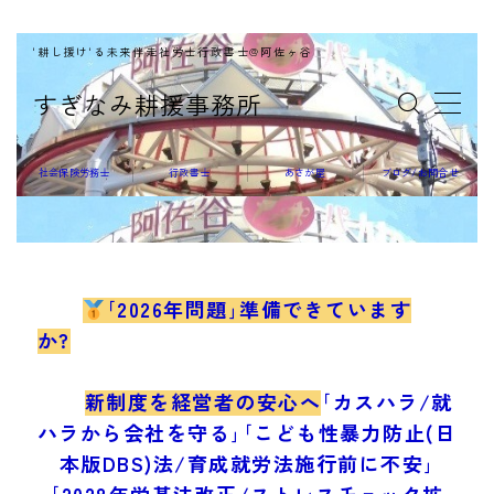
'耕し援け'る未来伴走社労士行政書士@阿佐ヶ谷
MENU
すぎなみ耕援事務所
社会保険労務士
社会保険労務士
行政書士
あさが屋
ブログ/お問合せ
行政書士
｢2026年問題｣準備できています
か?
あさが屋
新制度を経営者の安心へ
｢カスハラ/就
ハラから会社を守る｣｢こども性暴力防止(日
本版DBS)法/育成就労法施行前に不安｣
｢2028年労基法改正/ストレスチェック拡