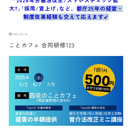
ブログ/お問合せ
大?｣｢採用/賃上げ｣など、
都庁25年の経営・
制度改革経験も交えて応えます➹
2025.05.18
ことカフェ 合同研修123