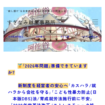
'耕し援け'る未来伴走社労士行政書士@阿佐ヶ谷
MENU
すぎなみ耕援事務所
社会保険労務士
社会保険労務士
行政書士
あさが屋
ブログ/お問合せ
行政書士
｢2026年問題｣準備できています
か?
あさが屋
新制度を経営者の安心へ
｢カスハラ/就
ハラから会社を守る｣｢こども性暴力防止(日
本版DBS)法/育成就労法施行前に不安｣
｢2028年労基法改正/ストレスチェック拡