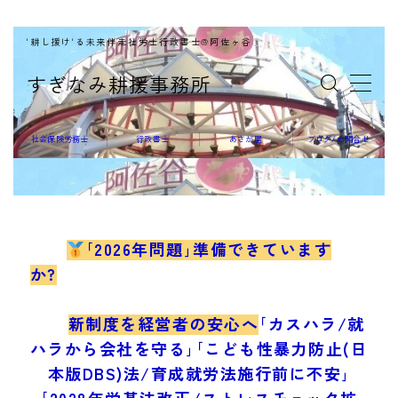
'耕し援け'る未来伴走社労士行政書士@阿佐ヶ谷
MENU
すぎなみ耕援事務所
社会保険労務士
社会保険労務士
行政書士
あさが屋
ブログ/お問合せ
行政書士
｢2026年問題｣準備できています
か?
あさが屋
新制度を経営者の安心へ
｢カスハラ/就
ハラから会社を守る｣｢こども性暴力防止(日
本版DBS)法/育成就労法施行前に不安｣
｢2028年労基法改正/ストレスチェック拡