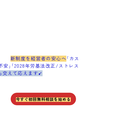
新制度を経営者の安心へ
｢カス
安｣｢2028年労基法改正/ストレス
も交えて応えます➹
今すぐ初回無料相談を始める