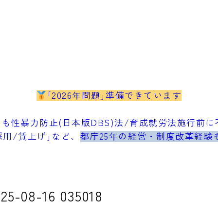
｢2026年問題｣準備できています
も性暴力防止(日本版DBS)法/育成就労法施行前に不
採用/賃上げ｣など、
都庁25年の経営・制度改革経験
08-16 035018