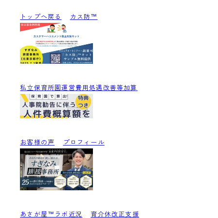
トップへ戻る
カス防™
私立保育所園運営費用処遇改善等加算
お客様の声
プロフィール
あさが屋™ラボ近況
育介休改正支援