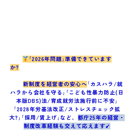
｢2026年問題｣準備できています
か?
新制度を経営者の安心へ
｢カスハラ/就
ハラから会社を守る｣｢こども性暴力防止(日
本版DBS)法/育成就労法施行前に不安｣
｢2028年労基法改正/ストレスチェック拡
大?｣｢採用/賃上げ｣など、
都庁25年の経営・
制度改革経験も交えて応えます➹