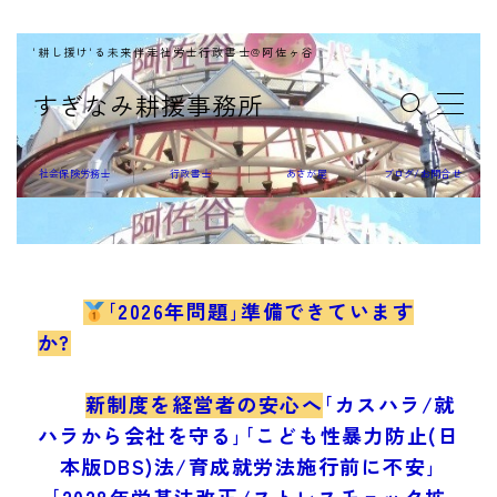
'耕し援け'る未来伴走社労士行政書士@阿佐ヶ谷
MENU
すぎなみ耕援事務所
社会保険労務士
社会保険労務士
行政書士
あさが屋
ブログ/お問合せ
行政書士
｢2026年問題｣準備できています
か?
あさが屋
新制度を経営者の安心へ
｢カスハラ/就
ハラから会社を守る｣｢こども性暴力防止(日
本版DBS)法/育成就労法施行前に不安｣
｢2028年労基法改正/ストレスチェック拡