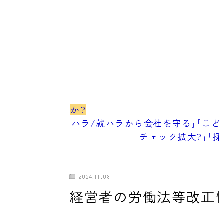
か?
ハラ/就ハラから会社を守る｣｢こど
チェック拡大?｣｢
2024.11.08
経営者の労働法等改正