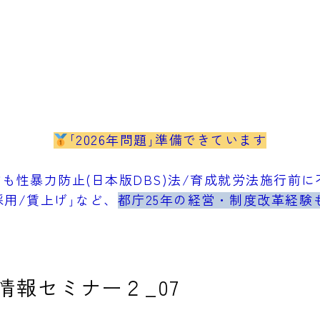
｢2026年問題｣準備できています
も性暴力防止(日本版DBS)法/育成就労法施行前に不
採用/賃上げ｣など、
都庁25年の経営・制度改革経験
情報セミナー２_07