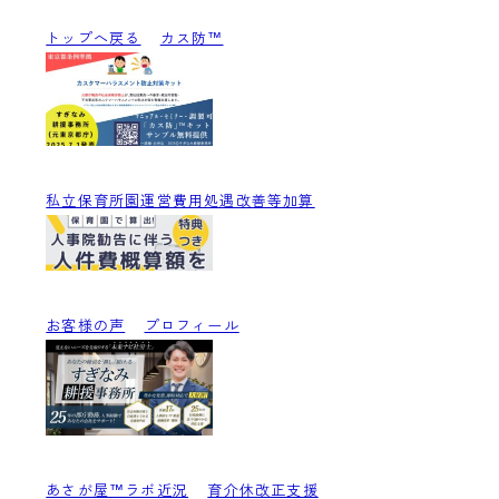
トップへ戻る
カス防™
私立保育所園運営費用処遇改善等加算
お客様の声
プロフィール
あさが屋™ラボ近況
育介休改正支援