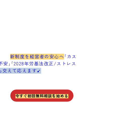
新制度を経営者の安心へ
｢カス
安｣｢2028年労基法改正/ストレス
も交えて応えます➹
今すぐ初回無料相談を始める