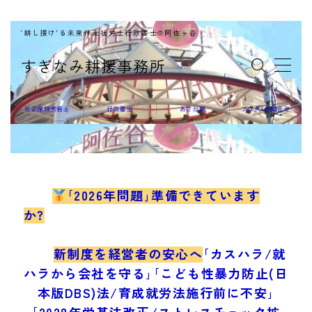
'耕し援け'る未来伴走社労士行政書士@阿佐ヶ谷
MENU
すぎなみ耕援事務所
社会保険労務士
社会保険労務士
行政書士
あさが屋
ブログ/お問合せ
行政書士
｢2026年問題｣準備できています
か?
あさが屋
新制度を経営者の安心へ
｢カスハラ/就
ハラから会社を守る｣｢こども性暴力防止(日
本版DBS)法/育成就労法施行前に不安｣
｢2028年労基法改正/ストレスチェック拡