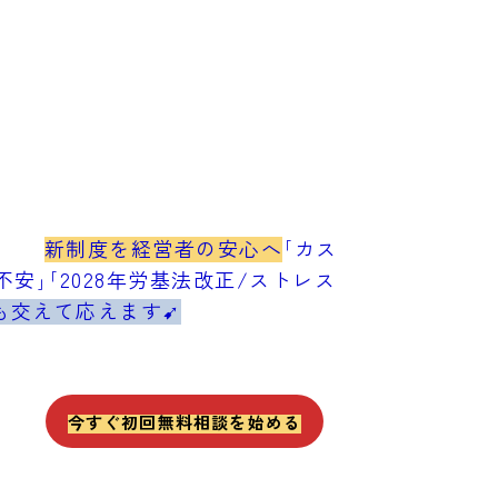
新制度を経営者の安心へ
｢カス
安｣｢2028年労基法改正/ストレス
も交えて応えます➹
今すぐ初回無料相談を始める