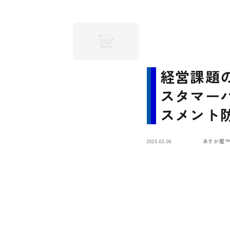
経営課題
スタマー
スメント
対策「カ
2026.03.08
あさが屋
防」™キ
（東京都
準拠・奨
金）