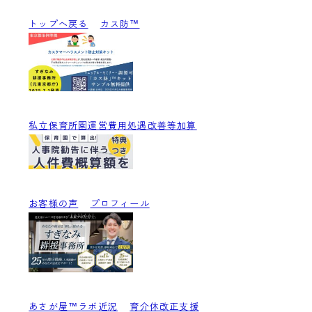
トップへ戻る
カス防™
私立保育所園運営費用処遇改善等加算
お客様の声
プロフィール
あさが屋™ラボ近況
育介休改正支援