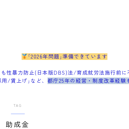
｢2026年問題｣準備できています
も性暴力防止(日本版DBS)法/育成就労法施行前に不
採用/賃上げ｣など、
都庁25年の経営・制度改革経験
TAG
助成金