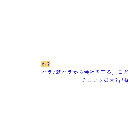
か?
ハラ/就ハラから会社を守る｣｢こど
チェック拡大?｣｢