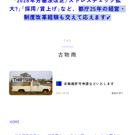
ブログ/お問合せ
大?｣｢採用/賃上げ｣など、
都庁25年の経営・
制度改革経験も交えて応えます➹
TAG
古物商
古物商許可申請などいたします
2024.05.08
事務所便り
HOME
古物商