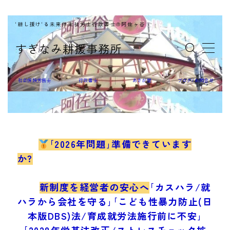
'耕し援け'る未来伴走社労士行政書士@阿佐ヶ谷
MENU
すぎなみ耕援事務所
社会保険労務士
社会保険労務士
行政書士
あさが屋
ブログ/お問合せ
行政書士
｢2026年問題｣準備できています
か?
あさが屋
新制度を経営者の安心へ
｢カスハラ/就
ハラから会社を守る｣｢こども性暴力防止(日
本版DBS)法/育成就労法施行前に不安｣
｢2028年労基法改正/ストレスチェック拡