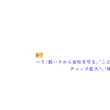
か?
ハラ/就ハラから会社を守る｣｢こど
チェック拡大?｣｢