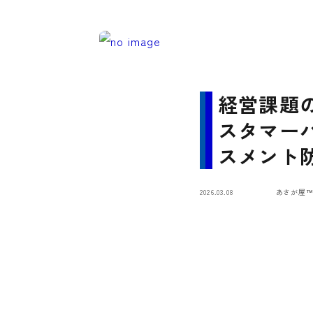
経営課題
スタマー
スメント
対策「カ
2026.03.08
あさが屋
防」™キ
（東京都
準拠・奨
金）