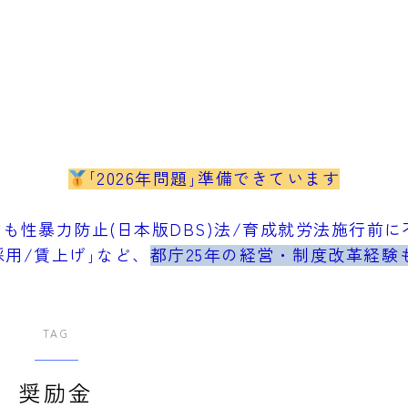
｢2026年問題｣準備できています
も性暴力防止(日本版DBS)法/育成就労法施行前に不
採用/賃上げ｣など、
都庁25年の経営・制度改革経験
TAG
奨励金