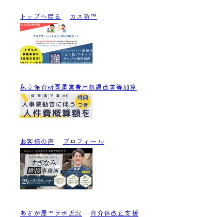
トップへ戻る
カス防™
私立保育所園運営費用処遇改善等加算
お客様の声
プロフィール
あさが屋™ラボ近況
育介休改正支援