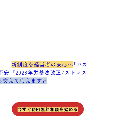
新制度を経営者の安心へ
｢カス
安｣｢2028年労基法改正/ストレス
も交えて応えます➹
今すぐ初回無料相談を始める