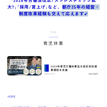
ブログ/お問合せ
大?｣｢採用/賃上げ｣など、
都庁25年の経営・
制度改革経験も交えて応えます➹
TAG
育児休業
2025年育児介護休業法大改正対応就
業規則を支援
2024.10.23
法改正事項
HOME
育児休業