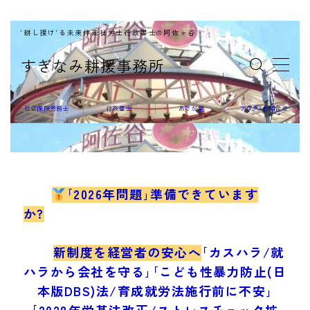
'耕し援け'る未来伴走社労士行政書士@阿佐ヶ谷
MENU
すぎなみ耕援事務所
社会保険労務士
社会保険労務士
行政書士
あさが屋
ブログ/お問合せ
行政書士
｢2026年問題｣準備できています
か?
あさが屋
新制度を経営者の安心へ
｢カスハラ/就
ハラから会社を守る｣｢こども性暴力防止(日
本版DBS)法/育成就労法施行前に不安｣
｢2028年労基法改正/ストレスチェック拡