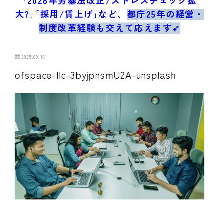
ブログ/お問合せ
大?｣｢採用/賃上げ｣など、
都庁25年の経営・
制度改革経験も交えて応えます➹
2025.09.16
ofspace-llc-3byjpnsmU2A-unsplash