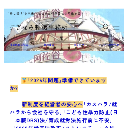
'耕し援け'る未来伴走社労士行政書士@阿佐ヶ谷
MENU
すぎなみ耕援事務所
社会保険労務士
社会保険労務士
行政書士
あさが屋
ブログ/お問合せ
行政書士
｢2026年問題｣準備できています
か?
あさが屋
新制度を経営者の安心へ
｢カスハラ/就
ハラから会社を守る｣｢こども性暴力防止(日
本版DBS)法/育成就労法施行前に不安｣
｢2028年労基法改正/ストレスチェック拡