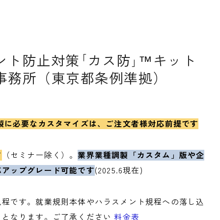
ント防止対策｢カス防｣™キット
援事務所（東京都条例準拠）
製に必要なカスタマイズは、ご注文者様対応前提です
す
（セミナー除く）。
業界業種調製
「カスタム」版や企
応アップグレード可能です
(2025.6現在)
規程です。就業規則本体やハラスメント規程への落し込
」
となります。ご了承ください
料金表