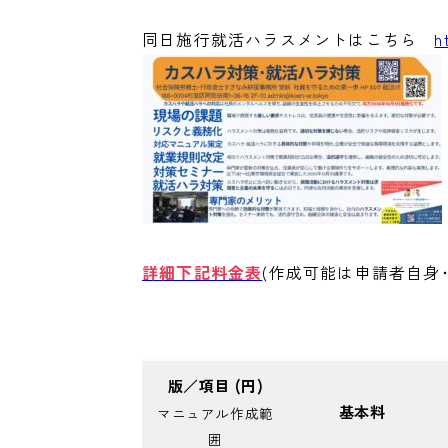
同日施行就活ハラスメントはこちら
h
詳細下記料金表
(作成可能は申請者自身
版／項目 (円)
基本料
マニュアル作成範
囲