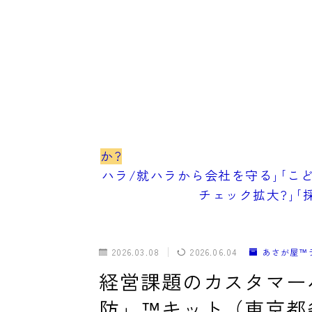
か?
ハラ/就ハラから会社を守る｣｢こど
チェック拡大?｣｢
2026.03.08
2026.06.04
あさが屋™
経営課題のカスタマー
防」™キット（東京都