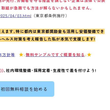
条例が先行､労働者を守る措置を講じない企業は法律で公表
､取組が急務でも方法が解らないかもしれません｡
2025/04/03.html
（東京都条例施行）
捉えます｡特に都内は東京都奨励金も活用し安価整備でき
ルヘルス対策を考え報告した私が本気で支援します!
本方針等
無料サンプルですぐ概要を知る
↓
↓

))
､社内環境整備･採用定着･生産性で差を付けよう!
ぐ初回無料相談を始める