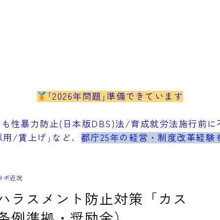
｢2026年問題｣準備できています
も性暴力防止(日本版DBS)法/育成就労法施行前に不
採用/賃上げ｣など、
都庁25年の経営・制度改革経験
ラボ近況
ハラスメント防止対策「カス
条例準拠・奨励金）