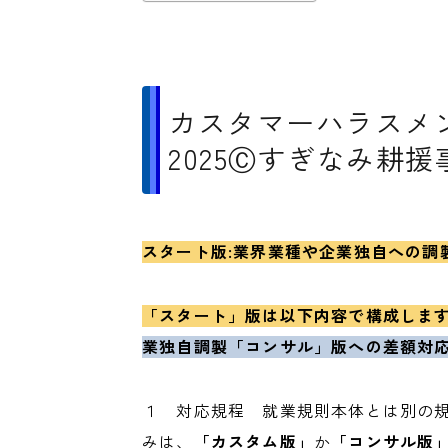
カスタマーハラスメ
2025Ⓒすぎなみ耕
スタート版:業界業種や企業独自への調
「スタート」版
は以下内容で構成しま
業独自調製「コンサル」版への差額対
１ 対応規程 就業規則本体とは別の
みは、
「カスタム版」
か
「コンサル版