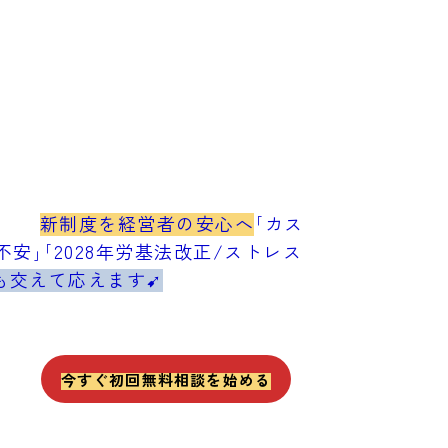
新制度を経営者の安心へ
｢カス
安｣｢2028年労基法改正/ストレス
も交えて応えます➹
今すぐ初回無料相談を始める