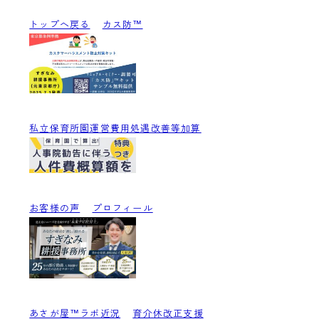
トップへ戻る
カス防™
私立保育所園運営費用処遇改善等加算
お客様の声
プロフィール
あさが屋™ラボ近況
育介休改正支援