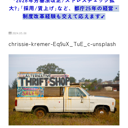
ブログ/お問合せ
大?｣｢採用/賃上げ｣など、
都庁25年の経営・
制度改革経験も交えて応えます➹
2024.05.08
chrissie-kremer-Eq9uX_TuE_c-unsplash