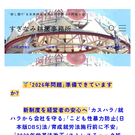
'耕し援け'る未来伴走社労士行政書士@阿佐ヶ谷
MENU
すぎなみ耕援事務所
社会保険労務士
社会保険労務士
行政書士
あさが屋
ブログ/お問合せ
行政書士
｢2026年問題｣準備できています
か?
あさが屋
新制度を経営者の安心へ
｢カスハラ/就
ハラから会社を守る｣｢こども性暴力防止(日
本版DBS)法/育成就労法施行前に不安｣
｢2028年労基法改正/ストレスチェック拡