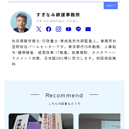
ABOUT
すぎなみ耕援事務所
代表 社会保険労務士･行政書士
社会保険労務士･行政書士･育成就労外部監査人。事務所杉
並阿佐谷パールセンターです。東京都庁25年勤務、人事給
与･健保険者、経営改革･IT推進。就業規則、カスタマーハ
ラスメント対策、日本版DBS等に尽力します。初回相談無
料
Recommend
こちらの記事もどうぞ