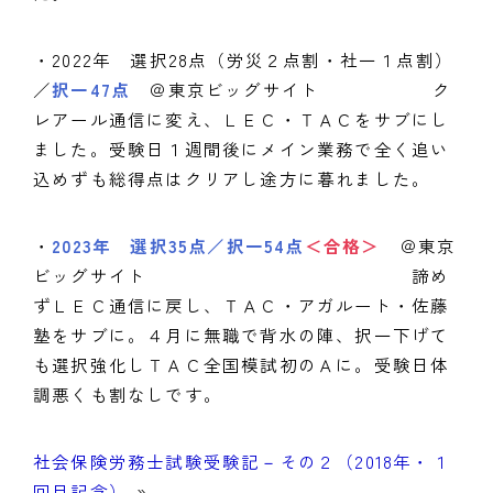
・2022年 選択28点（労災２点割・社一１点割）
／
択一47点
＠東京ビッグサイト ク
レアール通信に変え、ＬＥＣ・ＴＡＣをサブにし
ました。受験日１週間後にメイン業務で全く追い
込めずも総得点はクリアし途方に暮れました。
・
2023年 選択35点／択一54点
＜合格＞
＠東京
ビッグサイト 諦め
ずＬＥＣ通信に戻し、ＴＡＣ・アガルート・佐藤
塾をサブに。４月に無職で背水の陣、択一下げて
も選択強化しＴＡＣ全国模試初のＡに。受験日体
調悪くも割なしです。
社会保険労務士試験受験記－その２（2018年・１
回目記念）
»