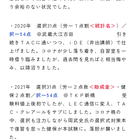
り余裕のない状況でした。
・2020年 選択31点（労一１点割
＜統計名＞
）／
択一54点
＠武蔵大江古田 引き
続きＴＡＣに通いつつ、ｉＤＥ（井出講師）で仕
上げました。コロナが少し落ち着き、自習室を一
時借り臨みましたが、過去問を見ればと相当悔や
み、以降沼りました。
・2021年 選択31点（労一２点救
＜助成金＞
・健
保２点割／
択一54点
＠ＴＫＰ新橋 受
験料値上後初でしたが、ＬＥＣ通信に変え、ＴＡ
Ｃ・クレアールをサブにしました。コロナ禍の
中、選択も注力しながら岡武史氏の選択式対策本
で復習を怠った健保が本試験に。落胆が襲いまし
た。