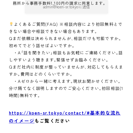
務所から事務手数料1,100円の請求に同意します。
よくあるご質問(FAQ) ※相談内容により初回無料とで
きない場合や相談できない場合もあります｡
Qまだ依頼は決められませんが､相談だけも可能ですか｡
初めてでどう話せばよいですか｡
・A｢話を聞きたい｣相談もお気軽にご連絡ください｡話
しやすいよう聴きます｡緊張せずお臨みください｡
Qまだ社内に制度が整っていませんが､対応してもらえま
すか｡費用はどのくらいですか｡
・Aゼロから一緒に考えます｡現状お聞かせください｡
分け隔てなく説明しますのでご安心ください｡初回相談(1
時間)無料です｡
https://koen-sr.tokyo/contact/#基本的な流れ
のイメージ
もご覧ください