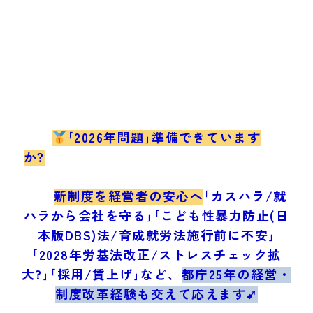
｢2026年問題｣準備できています
か?
新制度を経営者の安心へ
｢カスハラ/就
ハラから会社を守る｣｢こども性暴力防止(日
本版DBS)法/育成就労法施行前に不安｣
｢2028年労基法改正/ストレスチェック拡
大?｣｢採用/賃上げ｣など、
都庁25年の経営・
制度改革経験も交えて応えます➹