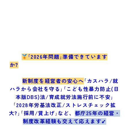
｢2026年問題｣準備できています
か?
新制度を経営者の安心へ
｢カスハラ/就
ハラから会社を守る｣｢こども性暴力防止(日
本版DBS)法/育成就労法施行前に不安｣
｢2028年労基法改正/ストレスチェック拡
大?｣｢採用/賃上げ｣など、
都庁25年の経営・
制度改革経験も交えて応えます➹