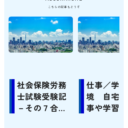
こちらの記事もどうぞ
社会保険労務
仕事／学習
士試験受験記
境 自宅で
－その７合格
事や学習は
（2023年・６
きるか？