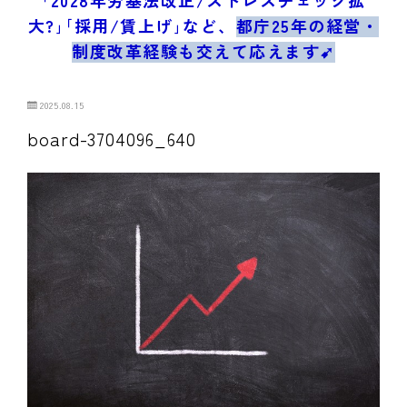
ブログ/お問合せ
大?｣｢採用/賃上げ｣など、
都庁25年の経営・
制度改革経験も交えて応えます➹
2025.08.15
board-3704096_640