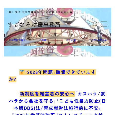
'耕し援け'る未来伴走社労士行政書士@阿佐ヶ谷
MENU
すぎなみ耕援事務所
社会保険労務士
社会保険労務士
行政書士
あさが屋
ブログ/お問合せ
行政書士
｢2026年問題｣準備できています
か?
あさが屋
新制度を経営者の安心へ
｢カスハラ/就
ハラから会社を守る｣｢こども性暴力防止(日
本版DBS)法/育成就労法施行前に不安｣
｢2028年労基法改正/ストレスチェック拡