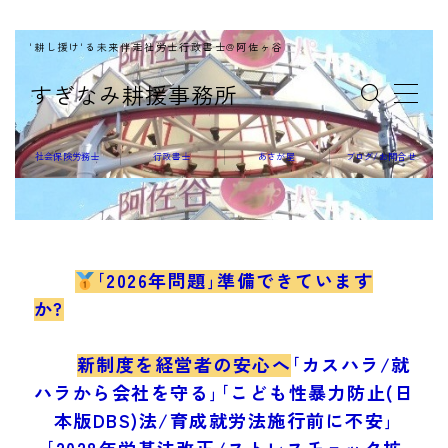
'耕し援け'る未来伴走社労士行政書士@阿佐ヶ谷
MENU
すぎなみ耕援事務所
社会保険労務士
社会保険労務士
行政書士
あさが屋
ブログ/お問合せ
行政書士
｢2026年問題｣準備できています
か?
あさが屋
新制度を経営者の安心へ
｢カスハラ/就
ハラから会社を守る｣｢こども性暴力防止(日
本版DBS)法/育成就労法施行前に不安｣
｢2028年労基法改正/ストレスチェック拡