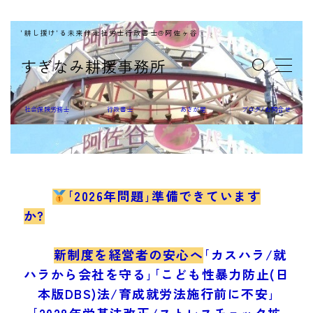
'耕し援け'る未来伴走社労士行政書士@阿佐ヶ谷
MENU
すぎなみ耕援事務所
社会保険労務士
社会保険労務士
行政書士
あさが屋
ブログ/お問合せ
行政書士
｢2026年問題｣準備できています
か?
あさが屋
新制度を経営者の安心へ
｢カスハラ/就
ハラから会社を守る｣｢こども性暴力防止(日
本版DBS)法/育成就労法施行前に不安｣
｢2028年労基法改正/ストレスチェック拡