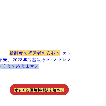
新制度を経営者の安心へ
｢カス
安｣｢2028年労基法改正/ストレス
も交えて応えます➹
今すぐ初回無料相談を始める