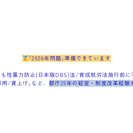
｢2026年問題｣準備できています
も性暴力防止(日本版DBS)法/育成就労法施行前に不
採用/賃上げ｣など、
都庁25年の経営・制度改革経験