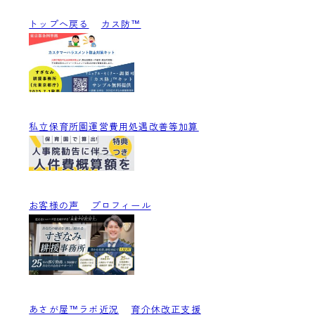
トップへ戻る
カス防™
私立保育所園運営費用処遇改善等加算
お客様の声
プロフィール
あさが屋™ラボ近況
育介休改正支援