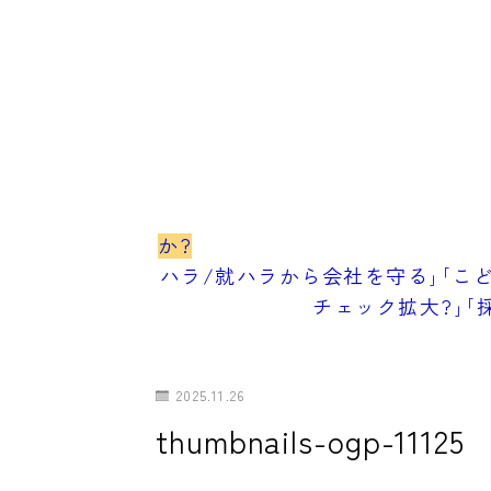
か?
ハラ/就ハラから会社を守る｣｢こど
チェック拡大?｣｢
2025.11.26
thumbnails-ogp-11125