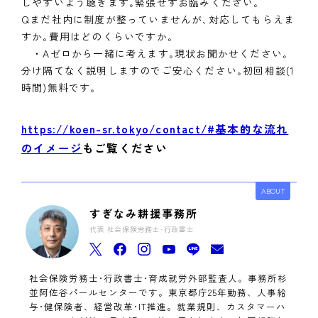
しやすいよう聴きます｡緊張せずお臨みください｡
Qまだ社内に制度が整っていませんが､対応してもらえま
すか｡費用はどのくらいですか｡
・Aゼロから一緒に考えます｡現状お聞かせください｡
分け隔てなく説明しますのでご安心ください｡初回相談(1
時間)無料です｡
https://koen-sr.tokyo/contact/#基本的な流れ
のイメージ
もご覧ください
ABOUT
すぎなみ耕援事務所
代表 社会保険労務士･行政書士
社会保険労務士･行政書士･育成就労外部監査人。事務所杉
並阿佐谷パールセンターです。東京都庁25年勤務、人事給
与･健保険者、経営改革･IT推進。就業規則、カスタマーハ