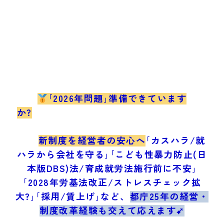
｢2026年問題｣準備できています
か?
新制度を経営者の安心へ
｢カスハラ/就
ハラから会社を守る｣｢こども性暴力防止(日
本版DBS)法/育成就労法施行前に不安｣
｢2028年労基法改正/ストレスチェック拡
大?｣｢採用/賃上げ｣など、
都庁25年の経営・
制度改革経験も交えて応えます➹