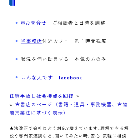
✉お問合せ
ご相談者と日時を調整
当事務所
付近カフェ 約１時間程度
状況を伺い助言する 本気の方のみ
こんな人です
facebook
任継手放し社会接点を回復
»
«
古書店のページ（書籍・道具・事務機器、古物
商営業法に基づく表示）
★法改正で会社はどう対応?増えています｡理解できる解
説や専門家連携など､聞いてみたい時､安心･気軽に相談