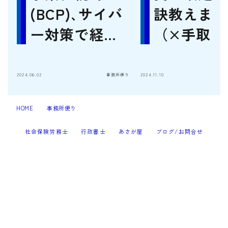
(BCP)､サイバ
訣教えます
ー対策で経営
（×手取り
リスク減じま
やす）
す
2024.06.02
事務所便り
2024.11.10
HOME
事務所便り
社労士試験指南・公務員生き方相談を承ります
＞
＞
社会保険労務士
行政書士
あさが屋
ブログ/お問合せ
2023–2026 すぎなみ耕援事務所
社会保険･給与等･就業規則･ﾊﾗｽﾒﾝﾄ対策