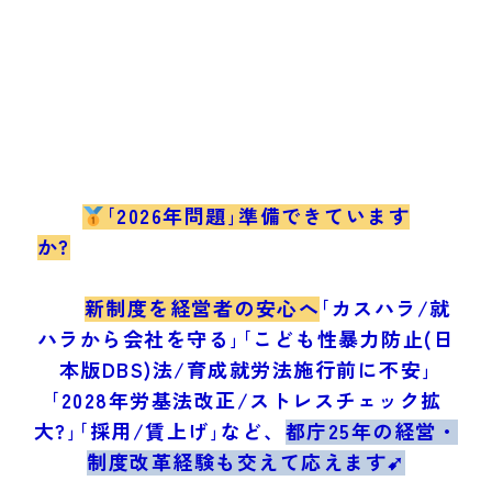
｢2026年問題｣準備できています
か?
新制度を経営者の安心へ
｢カスハラ/就
ハラから会社を守る｣｢こども性暴力防止(日
本版DBS)法/育成就労法施行前に不安｣
｢2028年労基法改正/ストレスチェック拡
大?｣｢採用/賃上げ｣など、
都庁25年の経営・
制度改革経験も交えて応えます➹