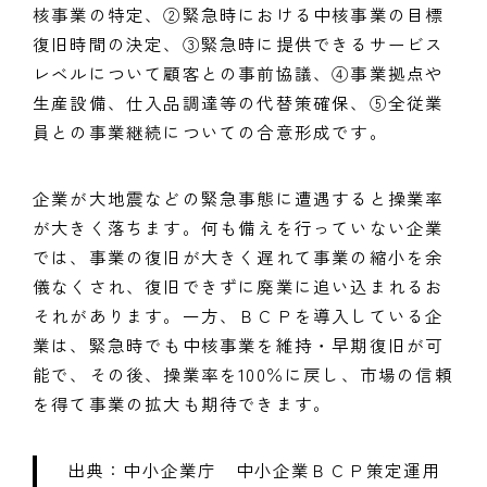
核事業の特定、②緊急時における中核事業の目標
復旧時間の決定、③緊急時に提供できるサービス
レベルについて顧客との事前協議、④事業拠点や
生産設備、仕入品調達等の代替策確保、⑤全従業
員との事業継続についての合意形成です。
企業が大地震などの緊急事態に遭遇すると操業率
が大きく落ちます。何も備えを行っていない企業
では、事業の復旧が大きく遅れて事業の縮小を余
儀なくされ、復旧できずに廃業に追い込まれるお
それがあります。一方、ＢＣＰを導入している企
業は、緊急時でも中核事業を維持・早期復旧が可
能で、その後、操業率を100％に戻し、市場の信頼
を得て事業の拡大も期待できます。
出典：中小企業庁 中小企業ＢＣＰ策定運用