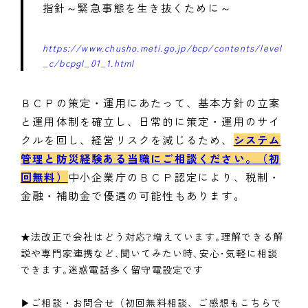
指針～緊急事態を生き抜くために～
https://www.chusho.meti.go.jp/bcp/contents/level
_c/bcpgl_01_1.html
ＢＣＰの策定・運用にあたって、基本方針の立案
と運用体制を確立し、日常的に策定・運用のサイ
クルを回し、経営リスクを減じるため、
システム
管理と防災経験ある当職にご相談ください。（初
回無料）
中小企業庁のＢＣＰ認定により、税制・
金融・補助金で優遇の可能性もあります。
★法改正で会社はどう対応?増えています｡理解できる解
説や専門家連携など､聞いてみたい時､安心･気軽に相談
できます｡迷惑電話多く留守電設定です
▶ご相談・お問合せ（初回無料相談、ご感想もこちらで