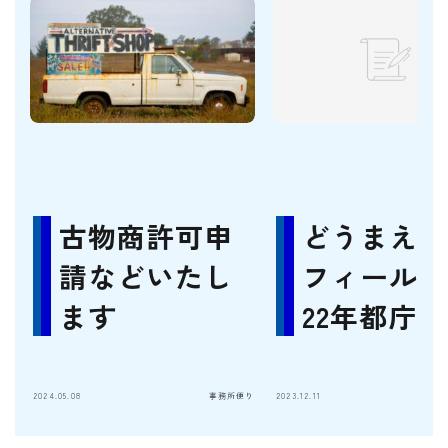
古物商許可申
どうまえプ
請などいたし
フィール 
ます
22年都庁2
2024.05.08
事務所便り
2023.12.11