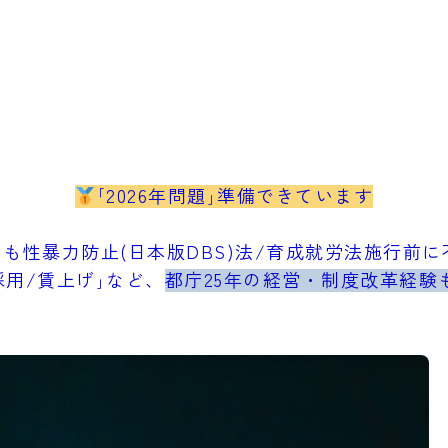
｢2026年問題｣準備できています
も性暴力防止(日本版DBS)法/育成就労法施行前に不
採用/賃上げ｣など、
都庁25年の経営・制度改革経験