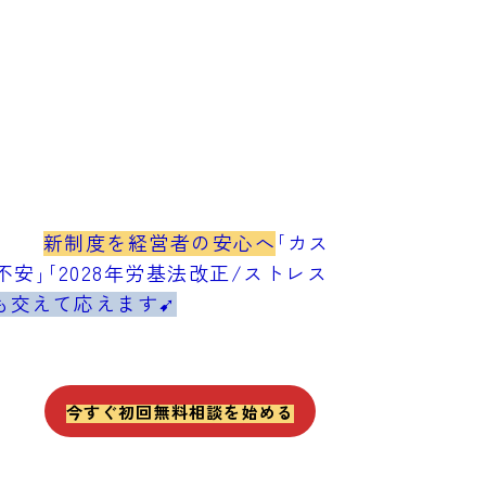
新制度を経営者の安心へ
｢カス
安｣｢2028年労基法改正/ストレス
も交えて応えます➹
今すぐ初回無料相談を始める