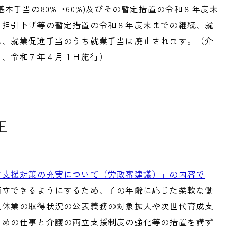
本手当の80%→60%)及びその暫定措置の令和８年度末
負担引下げ等の暫定措置の令和８年度末までの継続、就
れ、就業促進手当のうち就業手当は廃止されます。（介
は、令和７年４月１日施行）
正
立支援対策の充実について（労政審建議）」の内容で
両立できるようにするため、子の年齢に応じた柔軟な働
児休業の取得状況の公表義務の対象拡大や次世代育成支
ための仕事と介護の両立支援制度の強化等の措置を講ず