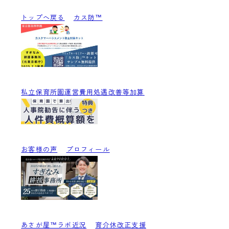
トップへ戻る
カス防™
私立保育所園運営費用処遇改善等加算
お客様の声
プロフィール
あさが屋™ラボ近況
育介休改正支援