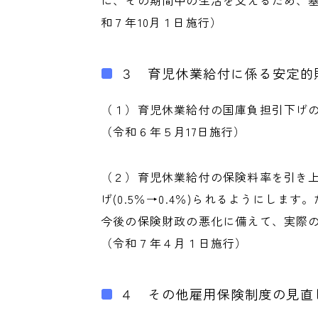
に、その期間中の生活を支えるため、
和７年10月１日施行）
３ 育児休業給付に係る安定的
（１）育児休業給付の国庫負担引下げの
（令和６年５月17日施行）
（２）育児休業給付の保険料率を引き上げつ
げ(0.5％→0.4％)られるようにしま
今後の保険財政の悪化に備えて、実際
（令和７年４月１日施行）
４ その他雇用保険制度の見直