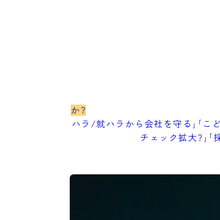
か?
ハラ/就ハラから会社を守る｣｢こど
チェック拡大?｣｢