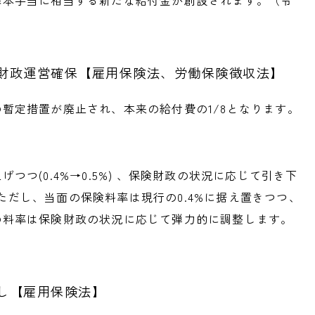
基本手当に相当する新たな給付金が創設されます。（令
財政運営確保【雇用保険法、労働保険徴収法】
暫定措置が廃止され、本来の給付費の1/8となります。
つ(0.4%→0.5%) 、保険財政の状況に応じて引き下
す。ただし、当面の保険料率は現行の0.4%に据え置きつつ、
の料率は保険財政の状況に応じて弾力的に調整します。
し【雇用保険法】