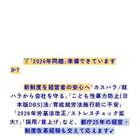
｢2026年問題｣準備できています
か?
新制度を経営者の安心へ
｢カスハラ/就
ハラから会社を守る｣｢こども性暴力防止(日
本版DBS)法/育成就労法施行前に不安｣
｢2028年労基法改正/ストレスチェック拡
大?｣｢採用/賃上げ｣など、
都庁25年の経営・
制度改革経験も交えて応えます➹