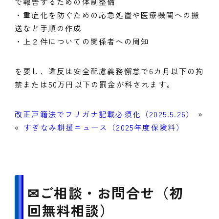
で報告するための体制整備
・重症化を防ぐための応急処置や医療機関への搬
送など手順の作成
・上２件についての関係者への周知
を要し、違反は安全配慮義務懈怠で6カ月以下の拘
禁または50万円以下の罰金が科されます。
改正戸籍法でフリガナ記載必須化（2025.5.26）
»
«
すぎなみ耕援ニュース（2025年度保険料）
✉ご相談・お問合せ（初
回無料相談）