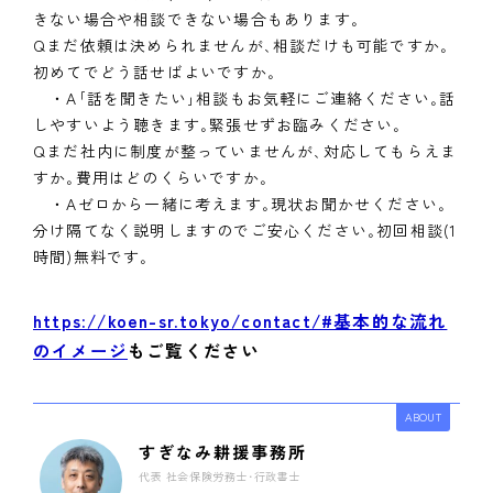
きない場合や相談できない場合もあります｡
Qまだ依頼は決められませんが､相談だけも可能ですか｡
初めてでどう話せばよいですか｡
・A｢話を聞きたい｣相談もお気軽にご連絡ください｡話
しやすいよう聴きます｡緊張せずお臨みください｡
Qまだ社内に制度が整っていませんが､対応してもらえま
すか｡費用はどのくらいですか｡
・Aゼロから一緒に考えます｡現状お聞かせください｡
分け隔てなく説明しますのでご安心ください｡初回相談(1
時間)無料です｡
https://koen-sr.tokyo/contact/#基本的な流れ
のイメージ
もご覧ください
ABOUT
すぎなみ耕援事務所
代表 社会保険労務士･行政書士