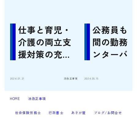
仕事と育児・
公務員も1
介護の両立支
間の勤務間
援対策の充実
ンターバル
について（労
政審建議）
2024.01.21
法改正事項
2024.05.15
HOME
法改正事項
熱中症対策が義務化されます（2025年6月）
＞
＞
社会保険労務士
行政書士
あさが屋
ブログ/お問合せ
2023–2026 すぎなみ耕援事務所