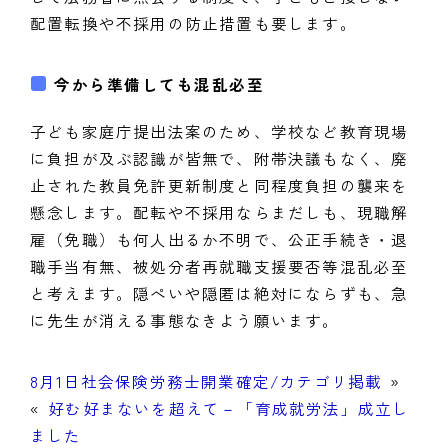
配置転換や不採用の防止措置も要します。
今から準備しても混乱必至
子ども家庭庁提出法案のため、学校など教育現場
に負担が及ぶ認識が皆無で、附帯決議もなく、廃
止された教員免許更新制度と同程度負担の襲来を
懸念します。配転や不採用ならまだしも、現職解
雇（免職）も何人出るか不明で、公正手続き・退
職手当有無、被処分者再就職支援要否等混乱必至
と考えます。隠ぺいや隠匿は絶対にならずも、急
に先生が消える事態なきよう願います。
8月1日社会保険労務士開業確定/カテゴリ掲載
»
«
好む好まないを超えて－「育成就労法」成立し
ました