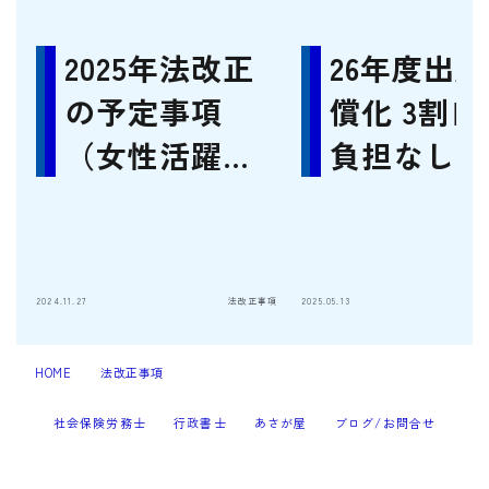
2025年法改正
26年度出
の予定事項
償化 3割自
（女性活躍推
負担なしか
進法/労働施策
時金増額
総合推進法）
2024.11.27
法改正事項
2025.05.13
HOME
法改正事項
日本版ＤＢＳ法で教育現場に負担の再来
＞
＞
社会保険労務士
行政書士
あさが屋
ブログ/お問合せ