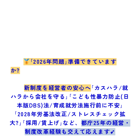
｢2026年問題｣準備できています
か?
新制度を経営者の安心へ
｢カスハラ/就
ハラから会社を守る｣｢こども性暴力防止(日
本版DBS)法/育成就労法施行前に不安｣
｢2028年労基法改正/ストレスチェック拡
大?｣｢採用/賃上げ｣など、
都庁25年の経営・
制度改革経験も交えて応えます➹