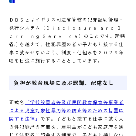
ＤＢＳとはイギリス司法省管轄の犯罪証明管理・
発行システム（Ｄｉｓｃｌｏｓｕｒｅ ａｎｄ Ｂ
ａｒｒｉｎｇ Ｓｅｒｖｉｃｅ）のことです。所轄
省庁を越えて、性犯罪歴の者が子どもと接する仕
事に就かせないよう、制度・仕組みを２０２６年
頃を目途に施行することとしています。
負担が教育現場に及ぶ認識、配慮なし
正式名
「学校設置者等及び民間教育保育等事業者
による児童対象性暴力等の防止等のための措置に
関する法律」
です。子どもと接する仕事に就く人
の性犯罪歴の有無を、雇用主がこども家庭庁を通
じて法務省に照会する制度で、子どもと接しない