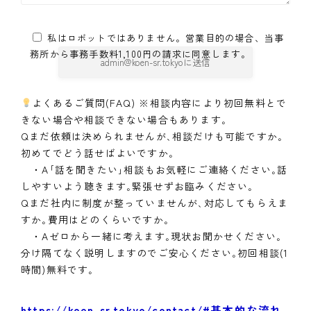
私はロボットではありません。営業目的の場合、当事
務所から事務手数料1,100円の請求に同意します。
よくあるご質問(FAQ) ※相談内容により初回無料とで
きない場合や相談できない場合もあります｡
Qまだ依頼は決められませんが､相談だけも可能ですか｡
初めてでどう話せばよいですか｡
・A｢話を聞きたい｣相談もお気軽にご連絡ください｡話
しやすいよう聴きます｡緊張せずお臨みください｡
Qまだ社内に制度が整っていませんが､対応してもらえま
すか｡費用はどのくらいですか｡
・Aゼロから一緒に考えます｡現状お聞かせください｡
分け隔てなく説明しますのでご安心ください｡初回相談(1
時間)無料です｡
https://koen-sr.tokyo/contact/#基本的な流れ