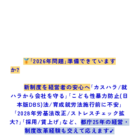
｢2026年問題｣準備できています
か?
新制度を経営者の安心へ
｢カスハラ/就
ハラから会社を守る｣｢こども性暴力防止(日
本版DBS)法/育成就労法施行前に不安｣
｢2028年労基法改正/ストレスチェック拡
大?｣｢採用/賃上げ｣など、
都庁25年の経営・
制度改革経験も交えて応えます➹