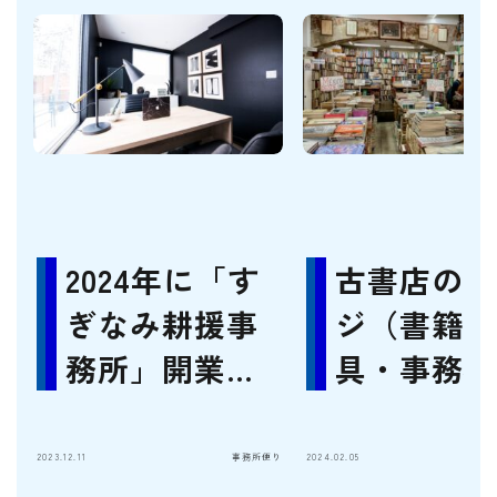
2024年に「す
古書店のペ
ぎなみ耕援事
ジ（書籍・
務所」開業の
具・事務機
ため準備を進
器、古物商
めております
業法に基づ
2023.12.11
事務所便り
2024.02.05